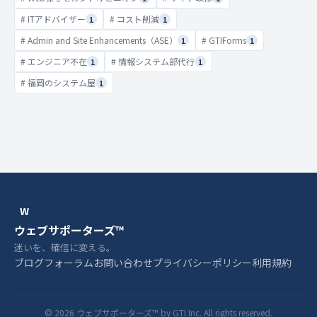
# ITアドバイザー
# コスト削減
1
1
# Admin and Site Enhancements（ASE）
# GTIForms
1
1
# エンジニア不在
# 情報システム部代行
1
1
# 福岡のシステム屋
1
W
ウェブサポーターズ™
迷いを、確信に変える。
ブログ
フォーラム
お問い合わせ
プライバシーポリシー
利用規約
© 2026 ウェブサポーターズ™ by GTI Inc. All rights reserved.