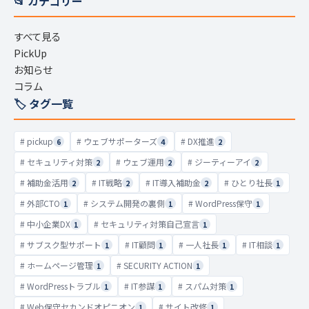
📂 カテゴリー
すべて見る
PickUp
お知らせ
コラム
🏷️ タグ一覧
# pickup
# ウェブサポーターズ
# DX推進
6
4
2
# セキュリティ対策
# ウェブ運用
# ジーティーアイ
2
2
2
# 補助金活用
# IT戦略
# IT導入補助金
# ひとり社長
2
2
2
1
# 外部CTO
# システム開発の裏側
# WordPress保守
1
1
1
# 中小企業DX
# セキュリティ対策自己宣言
1
1
# サブスク型サポート
# IT顧問
# 一人社長
# IT相談
1
1
1
1
# ホームページ管理
# SECURITY ACTION
1
1
# WordPressトラブル
# IT参謀
# スパム対策
1
1
1
# Web保守セカンドオピニオン
# サイト改修
1
1