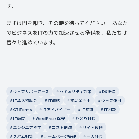
す。
まずは門を叩き、その時を待ってください。 あなた
のビジネスをITの力で加速させる準備を、私たちは
着々と進めています。
# ウェブサポーターズ
# セキュリティ対策
# DX推進
# IT導入補助金
# IT戦略
# 補助金活用
# ウェブ運用
# GTIForms
# ITアドバイザー
# IT参謀
# IT相談
# IT顧問
# WordPress保守
# ひとり社長
# エンジニア不在
# コスト削減
# サイト改修
# スパム対策
# ホームページ管理
# 一人社長